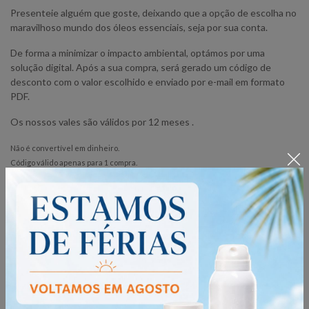
Presenteie alguém que goste, deixando que a opção de escolha no
maravilhoso mundo dos óleos essenciais, seja por sua conta.
De forma a minimizar o impacto ambiental, optámos por uma
solução digital. Após a sua compra, será gerado um código de
desconto com o valor escolhido e enviado por e-mail em formato
PDF.
Os nossos vales são válidos por 12 meses .
Não é convertível em dinheiro.
Código válido apenas para 1 compra.
Não acumulável com outras promoções e/ou descontos.
Não há devoluções de dinheiro se o valor da encomenda for inferior ao valor do
cheque oferta.
PARTILHAR