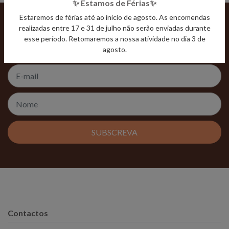
✨ Estamos de Férias✨
Estaremos de férias até ao início de agosto. As encomendas
realizadas entre 17 e 31 de julho não serão enviadas durante
Subscreva a newsletter Amor à Terra e viva uma vida
esse período. Retomaremos a nossa atividade no dia 3 de
mais saudável com informações, dicas úteis e
agosto.
promoções.
SUBSCREVA
Contactos