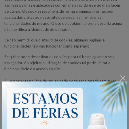
assim as páginas e aplicações correm mais rápido e serão mais fáceis
de utilizar. Os cookies recolhem, de forma anónima, informações
acerca das visitas ao nosso site que ajudam a melhorar as
funcionalidades do mesmo. O uso de cookies na forma descrita acima
não identifica a identidade do utilizador.
Se não permitir que o site utilize cookies, algumas páginas e
funcionalidades não vão funcionar como esperado.
Se quiser pode desactivar os cookies para tal basta ajustar o seu
navegador. Ao rejeitar a utilização de cookies tal pode limitar a
funcionalidade e o acesso ao site.
6 - A presente política de privacidade pode ser alterada sem aviso
prévio.
7 - A loja online Amor à Terra é propriedade de Essência Magistral -
Unipessoal Lda, nº de contribuinte 518 625 095 com sede em Rua
Henrique de Barros 13, 2925-392 Vila Nogueira de Azeitão.
8 - Para esclarecimentos adicionais, Os contactos podem ser
realizados preferencialmente através do e-mail