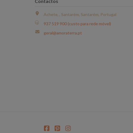
Contactos
Achete, , Santarém, Santarém, Portugal
937 519 900 (custo para rede móvel)
geral@amoraterra.pt