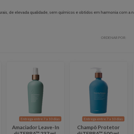
ais, de elevada qualidade, sem químicos e obtidos em harmonia com a na
ORDENAR POR:
Entrega entre 7 a 10 días
Entrega entre 7 a 10 días
Amaciador Leave-In
Champô Protetor
dōTERRA™ 237 mL
dōTERRA™ 500 mL