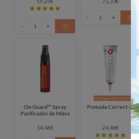
59,25€
71,33€
-
+
-
+
Entrega entre 7 a 10 días
On Guard™ Spray
Pomada Correct-X
Purificador de Mãos
14,46€
24,46€