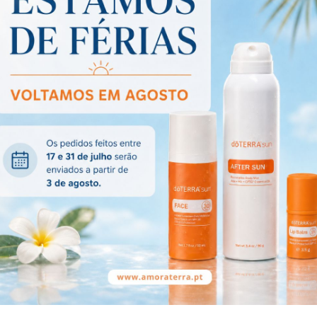
66,16€
77,67€
-
+
-
+
Salubelle™ Óleo
Serenity™ Stick +
Essencial Roll-On..
Valeriana 30g
135,05€
29,63€