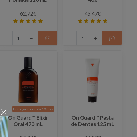
62,72€
45,47€
-
+
-
+
Entrega entre 7 a 10 días
On Guard™ Elixir
On Guard™ Pasta
Oral 473 mL
de Dentes 125 mL