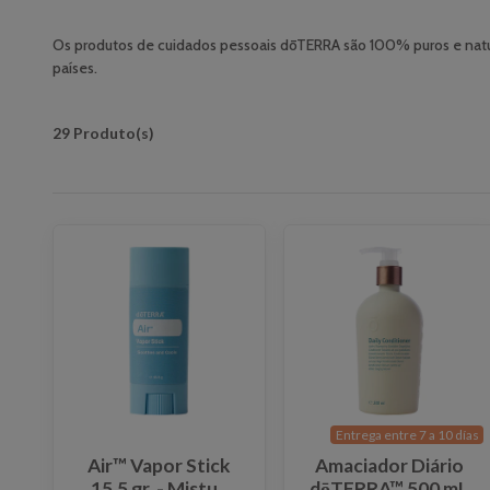
Os produtos de cuidados pessoais dōTERRA são 100% puros e natur
países.
29 Produto(s)
Entrega entre 7 a 10 días
Air™ Vapor Stick
Amaciador Diário
15,5 gr. - Mistu..
dōTERRA™ 500 mL