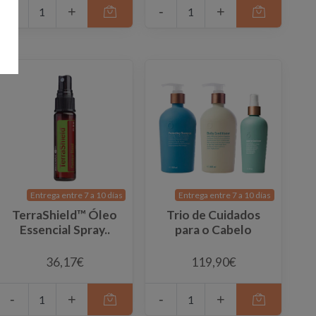
-
+
-
+
Entrega entre 7 a 10 días
Entrega entre 7 a 10 días
TerraShield™ Óleo
Trio de Cuidados
Essencial Spray..
para o Cabelo
36,17€
119,90€
-
+
-
+