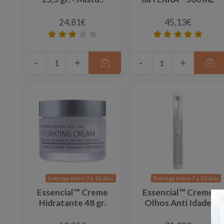
24,81€
45,13€
-
+
-
+
Entrega entre 7 a 10 días
Entrega entre 7 a 10 días
Essencial™ Creme
Essencial™ Creme
Hidratante 48 gr.
Olhos Anti Idade