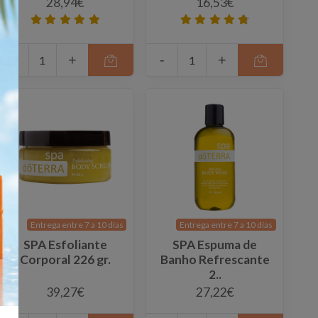
28,94€
16,53€
-
+
-
+
Entrega entre 7 a 10 días
Entrega entre 7 a 10 días
SPA Esfoliante
SPA Espuma de
Corporal 226 gr.
Banho Refrescante
2..
39,27€
27,22€