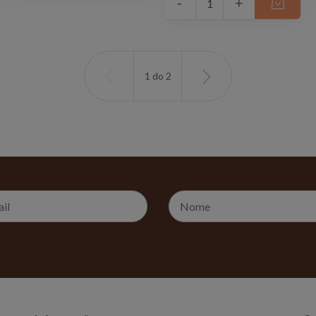
-
+
1
do
2