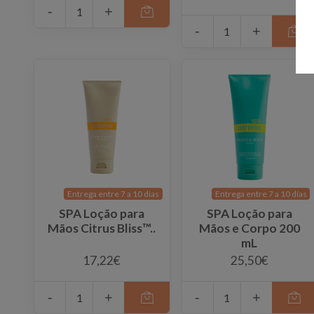
-
+
-
+
Entrega entre 7 a 10 días
Entrega entre 7 a 10 días
SPA Loção para
SPA Loção para
Mãos Citrus Bliss™..
Mãos e Corpo 200
mL
17,22€
25,50€
-
+
-
+