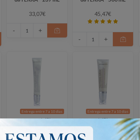
33,07€
45,47€
-
+
-
+
Entrega entre 7 a 10 días
Entrega entre 7 a 10 días
Essencial™
Essencial™ Serum
Hidratante Anti
Reafirmante
Idade