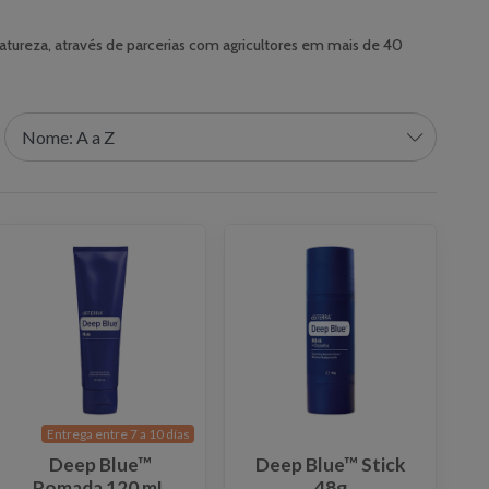
tureza, através de parcerias com agricultores em mais de 40
Entrega entre 7 a 10 días
Deep Blue™
Deep Blue™ Stick
Pomada 120 mL
48g