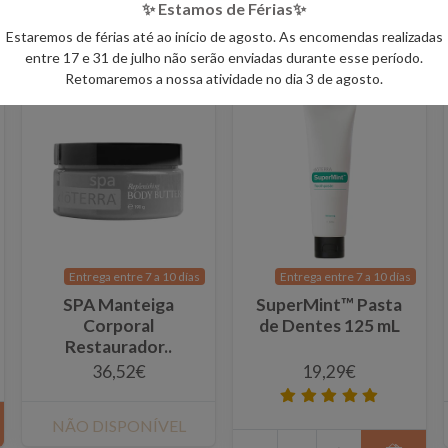
✨ Estamos de Férias✨
-
+
Estaremos de férias até ao início de agosto. As encomendas realizadas
-
+
entre 17 e 31 de julho não serão enviadas durante esse período.
Retomaremos a nossa atividade no dia 3 de agosto.
Entrega entre 7 a 10 días
Entrega entre 7 a 10 días
SPA Manteiga
SuperMint™ Pasta
Corporal
de Dentes 125 mL
Restaurador..
36,52€
19,29€
NÃO DISPONÍVEL