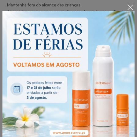
- Mantenha fora do alcance das crianças.
- Para crianças com menos de 2 anos de idade, consulte o seu
médico de família.
DETALHES
PARTILHAR
Avaliações dos Produtos
5.0
1 Reveja