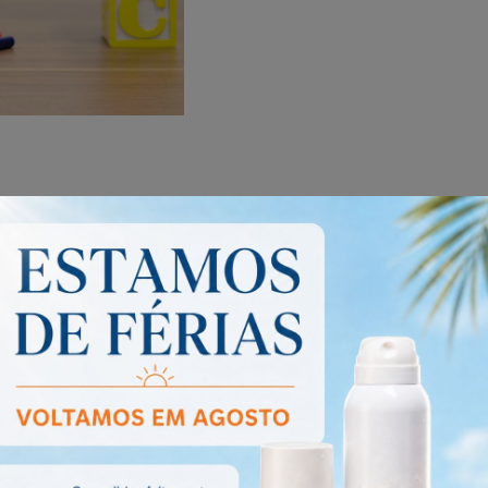
tudo o que precisam para enfrentar os desafios de mais um a
as, com o apoio necessário nas questões emocionais. Cuide do corpo e 
ante!
r dos nossos,
a Equipa Amor à Terra estará de férias até ao dia 15 d
% de desconto direto nos produtos seleccionados
a pensar nos mais