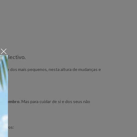
no lectivo.
mente dos mais pequenos, nesta altura de mudanças e
e Setembro
. Mas para cuidar de si e dos seus não
 novos: