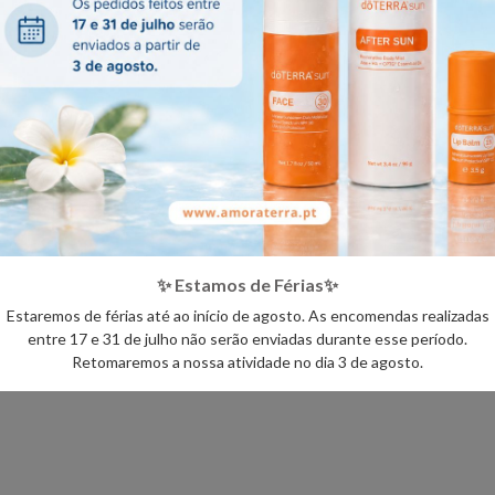
 filhos (e você) avancem com mais confiança, mais energia e determinaçã
lável com outras campanhas ou vales de desconto.
✨ Estamos de Férias✨
 regresso, a partir de dia 18 de Setembro.
📦
Estaremos de férias até ao início de agosto. As encomendas realizadas
entre 17 e 31 de julho não serão enviadas durante esse período.
Retomaremos a nossa atividade no dia 3 de agosto.