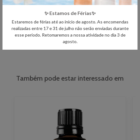
✨ Estamos de Férias✨
Acredito na qualidade dos óleos do terra

Estaremos de férias até ao início de agosto. As encomendas
porque sinto o seu efeito na resolução dos problemas 
realizadas entre 17 e 31 de julho não serão enviadas durante
que me levou a adquiri-los. 
esse período. Retomaremos a nossa atividade no dia 3 de
Eulália Ribeiro em 2024-02-09 13:27
agosto.
Também pode estar interessado em