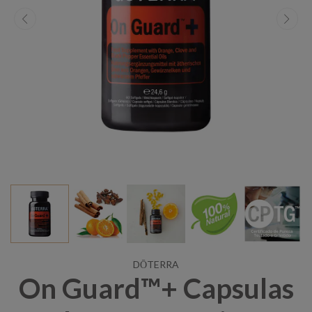
DŌTERRA
On Guard™+ Capsulas