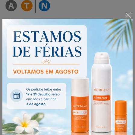
Saiba mais sobre as regras de aplicação
aqui
.
Precauções na utilização dos óleos
essenciais
- Ter atenção à aplicação em peles sensíveis.
- Manter fora do alcance das crianças.
- Se está grávida, a amamentar ou sob cuidados médicos, consulte o
seu profissional de saúde.
- Evite o contacto com os olhos, interior dos ouvidos e áreas sensíveis.
*Este produto não se destina a diagnosticar, tratar, curar ou prevenir
qualquer doença.
DETALHES