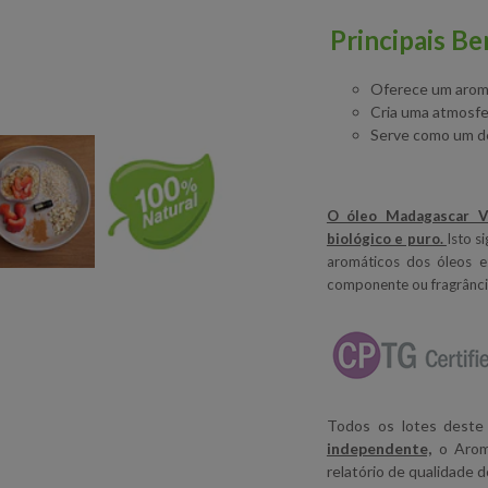
Principais Be
Oferece um aroma
Cria uma atmosfe
Serve como um de
O óleo Madagascar V
biológico e puro.
Isto s
aromáticos dos óleos 
componente ou fragrância
Todos os lotes deste
independente,
o Aroma
relatório de qualidade d