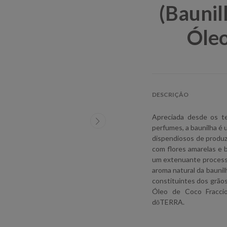
(Baunil
Óleo
DESCRIÇÃO
Apreciada desde os t
perfumes, a baunilha é
dispendiosos de produzir
com flores amarelas e 
um extenuante processo 
aroma natural da bauni
constituintes dos grão
Óleo de Coco Fracci
dōTERRA.