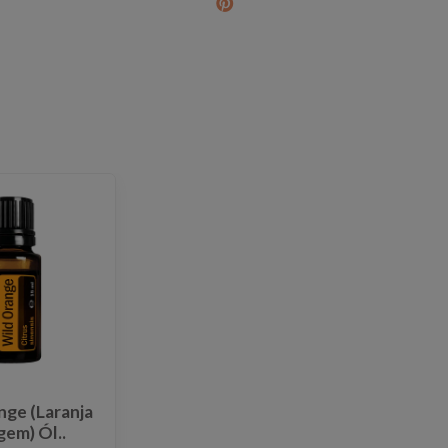
nge (Laranja
gem) Ól..