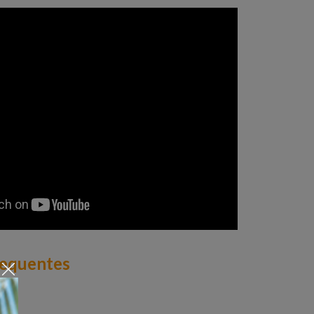
requentes
r