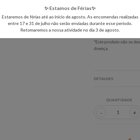
- Ter atenção à aplicação
✨ Estamos de Férias✨
- Manter fora do alcance 
- Se está grávida, a ama
Estaremos de férias até ao início de agosto. As encomendas realizadas
profissional de saúde.
entre 17 e 31 de julho não serão enviadas durante esse período.
- Evite o contacto com os
Retomaremos a nossa atividade no dia 3 de agosto.
*Este produto não se dest
doença.
DETALHES
QUANTIDADE
-
+