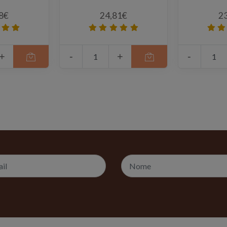
8€
24,81€
2
+
-
+
-