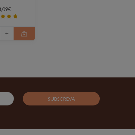
3,09€
+
SUBSCREVA