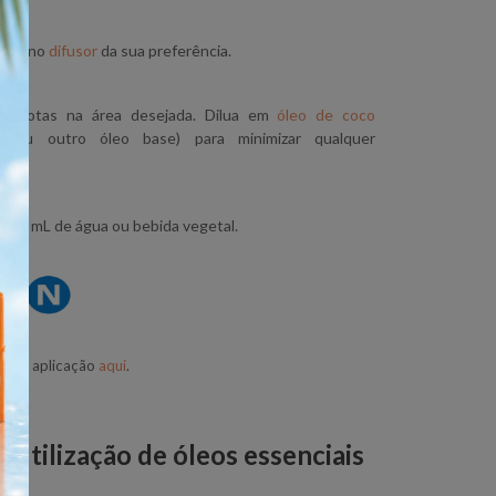
gotas no
difusor
da sua preferência.
s gotas na área desejada. Dilua em
óleo de coco
(ou outro óleo base) para minimizar qualquer
 125 mL de água ou bebida vegetal.
as de aplicação
aqui
.
 utilização de óleos essenciais