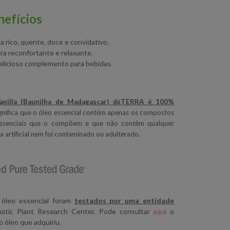
nefícios
 rico, quente, doce e convidativo.
ra reconfortante e relaxante.
licioso complemento para bebidas.
anilla (Baunilha de Madagascar) dōTERRA é 100%
ignifica que o óleo essencial contém apenas os compostos
essenciais que o compõem e que não contêm qualquer
 artificial nem foi contaminado ou adulterado.
 óleo essencial foram
testados por uma entidade
tic Plant Research Center. Pode consultar
aqui
o
o óleo que adquiriu.