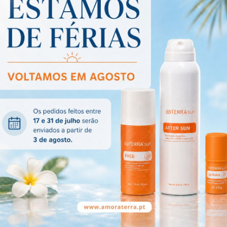
Uso aromático:
- Utilize três a quatro 
Uso tópico:
- Aplique uma ou dua
fraccionado dōTERRA
sensibilidade da pele.
Uso interno:
- Adicione uma gota em
Saiba mais sobre as regr
Precauções na