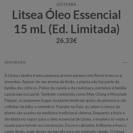
DŌTERRA
Litsea Óleo Essencial
15 mL (Ed. Limitada)
26,33€
DESCRIÇÃO
A Litsea cubeba é uma pequena árvore perene com flores brancas e
amarelas. Apesar de seu aroma de limão, a planta não faz parte da
família dos cítricos. Primo da canela e da ravintsara, pertence à família
Lauraceae ou Laurel. Também conhecida como May Chang e Mountain
Pepper, as pequenas bagas da planta lembram grãos de pimenta e são
colhidas de julho a setembro. Popular na Ásia, as raízes e ramos da
planta são usados ​​na medicina tradicional chinesa. Enquanto a fruta é
destilada no vapor para o óleo essencial de Litsea, a madeira às vezes é
usada para móveis ou construção. Doce e calmante, brilhante e fresco
como limão, inale direto da garrafa para um estímulo rápido. O Litsea