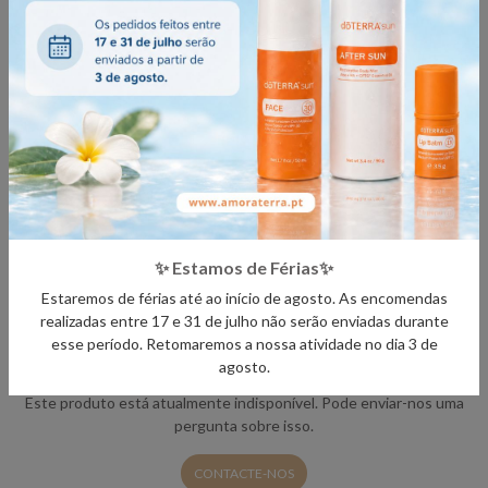
- Possível sensibilidade da pele.
- Mantenha fora do alcance de crianças.
- Se estiver grávida, amamentando ou sob cuidados médicos, consulte
seu médico.
- Evite o contato com os olhos, ouvidos internos e áreas sensíveis.
✨ Estamos de Férias✨
DETALHES
Estaremos de férias até ao início de agosto. As encomendas
realizadas entre 17 e 31 de julho não serão enviadas durante
esse período. Retomaremos a nossa atividade no dia 3 de
agosto.
Não Disponível
Este produto está atualmente indisponível. Pode enviar-nos uma
pergunta sobre isso.
CONTACTE-NOS