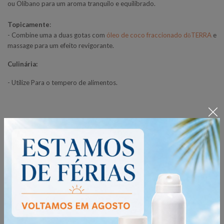
ou Olíbano para um aroma tranquilo e equilibrado.
Topicamente
:
- Combine uma a duas gotas com
óleo de coco fraccionado dōTERRA
e
massage para um efeito revigorante.
Culinária:
- Utilize Para o tempero de alimentos.
Saiba mais sobre as regras de aplicação
aqui
.
Precauções