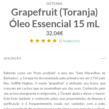
DŌTERRA
Grapefruit (Toranja)
Óleo Essencial 15 mL
32,04€
(3 Avaliações)
DESCRIÇÃO
Referido como um “fruto proibido” e uma das “Sete Maravilhas de
Barbados”, a Toranja foi documentada pela primeira vez em 1750 pelo
Rev. Griffith Hughes. O nome “grapefruit” é atribuído aos frutos que
crescem em cachos que se assemelham aos das uvas. Conhecido pelo
seu aroma energizante e revigorante, a Toranja ajuda a elevar o humor.
Este fruto também é conhecido pelas suas propriedades de limpeza e
purificação e é frequentemente usada nos cuidados com a pele,
pela capacidade de promover uma pele clara e com aspecto saudável.