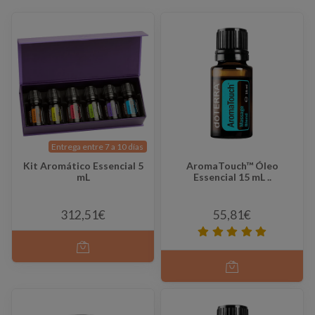
Entrega entre 7 a 10 días
Kit Aromático Essencial 5
AromaTouch™ Óleo
mL
Essencial 15 mL ..
312,51€
55,81€