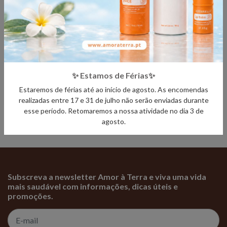
Entrega entre 7 a 10 días
AE Passion™ Óleo Essencial
Ginger (Gengibre) Óleo
5 mL -..
Essencial ..
68,57€
84,41€
✨ Estamos de Férias✨
Estaremos de férias até ao início de agosto. As encomendas
realizadas entre 17 e 31 de julho não serão enviadas durante
esse período. Retomaremos a nossa atividade no dia 3 de
agosto.
Subscreva a newsletter Amor à Terra e viva uma vida
mais saudável com informações, dicas úteis e
promoções.