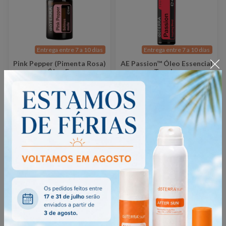
Entrega entre 7 a 10 días
Entrega entre 7 a 10 días
Pink Pepper (Pimenta Rosa)
AE Passion™ Óleo Essencial
Óleo E..
Touch ..
38,93€
50,98€