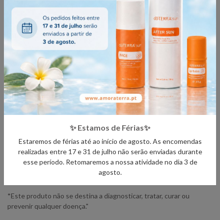
Saiba mais sobre as regras de aplicação
aqui
.
Precauções na utilização de óleos
essenciais
- Ter atenção à aplicação em peles sensíveis.
✨ Estamos de Férias✨
- Manter fora do alcance das crianças.
Estaremos de férias até ao início de agosto. As encomendas
- Se está grávida, a amamentar ou sob cuidados médicos, consulte
realizadas entre 17 e 31 de julho não serão enviadas durante
o seu profissional de saúde.
esse período. Retomaremos a nossa atividade no dia 3 de
- Evite o contacto com os olhos, interior dos ouvidos e áreas
agosto.
sensíveis.
*Este produto não se destina a diagnosticar, tratar, curar ou
prevenir qualquer doença."