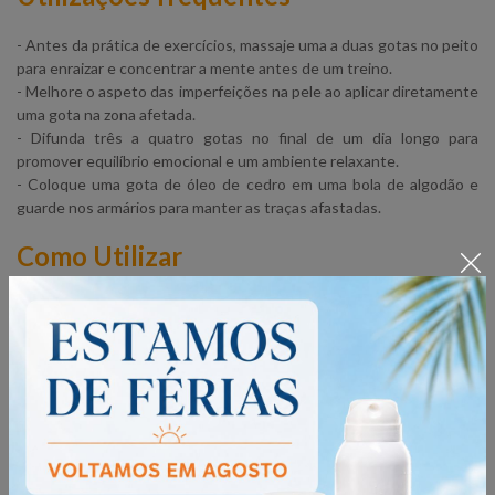
-
Antes da prática de exercícios, massaje uma a duas gotas no peito
para enraizar e concentrar a mente antes de um treino.
- Melhore o aspeto das imperfeições na pele ao aplicar diretamente
uma gota na zona afetada.
- Difunda três a quatro gotas no final de um dia longo para
promover equilíbrio emocional e um ambiente relaxante.
- Coloque uma gota de óleo de cedro em uma bola de algodão e
guarde nos armários para manter as traças afastadas.
Como Utilizar
Uso aromático:
- Utilize três a quatro gotas no
difusor
da sua preferência.
Uso tópico:
- Aplique uma ou duas gotas na área desejada. Dilua em
óleo de
coco fraccionado dōTERRA
(ou outro óleo base) para minimizar
qualquer sensibilidade da pele.