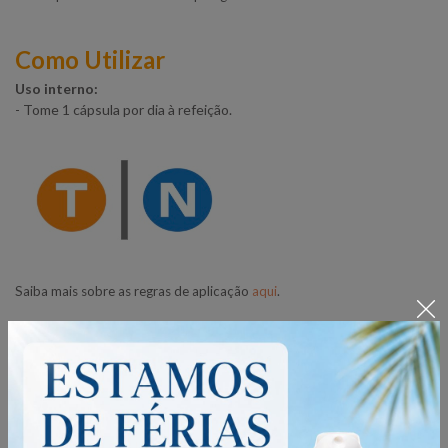
Como Utilizar
Uso interno:
- Tome 1 cápsula por dia à refeição.
Saiba mais sobre as regras de aplicação
aqui
.
Precauções na utilização de óleos
essenciais
- Manter fora do alcance das crianças.