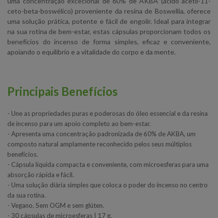
uma concentração excecional de 60% de AKBA (ácido acetil-11-
ceto-beta-boswélico) proveniente da resina de Boswellia, oferece
uma solução prática, potente e fácil de engolir. Ideal para integrar
na sua rotina de bem-estar, estas cápsulas proporcionam todos os
benefícios do incenso de forma simples, eficaz e conveniente,
apoiando o equilíbrio e a vitalidade do corpo e da mente.
Principais Benefícios
- Une as propriedades puras e poderosas do óleo essencial e da resina
de incenso para um apoio completo ao bem-estar.
- Apresenta uma concentração padronizada de 60% de AKBA, um
composto natural amplamente reconhecido pelos seus múltiplos
benefícios.
- Cápsula líquida compacta e conveniente, com microesferas para uma
absorção rápida e fácil.
- Uma solução diária simples que coloca o poder do incenso no centro
da sua rotina.
- Vegano. Sem OGM e sem glúten.
- 30 cápsulas de microesferas | 17 g.