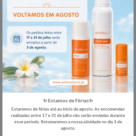
- Não exceder a dose diária recomendada.
- Os suplementos alimentares não substituem uma alimentação variada
e equilibrada e um estilo de vida saudável.
- As mulheres grávidas ou a amamentar e as pessoas com situações
clínicas conhecidas devem consultar um médico antes de utilizarem o
produto.
DETALHES
PARTILHAR
✨ Estamos de Férias✨
Estaremos de férias até ao início de agosto. As encomendas
Também pode estar interessado em
realizadas entre 17 e 31 de julho não serão enviadas durante
esse período. Retomaremos a nossa atividade no dia 3 de
agosto.